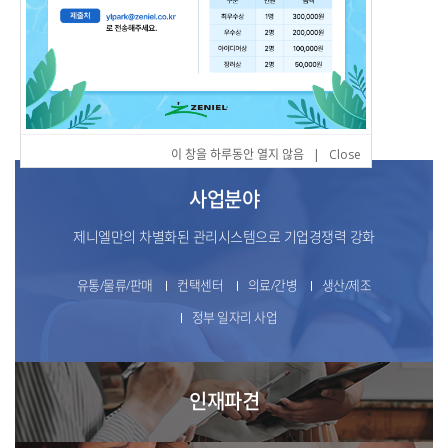
BUSINESS
제니엘의 다양한 사업분야를 소개합니다.
이 창을 하루동안 열지 않음
|
Close
사업분야
제니엘만의 차별화된 관리시스템으로 기업경쟁력 강화
유통/물류/판매
컨택센터
의료/간병
생산/제조
정부 일자리 사업
인재파견