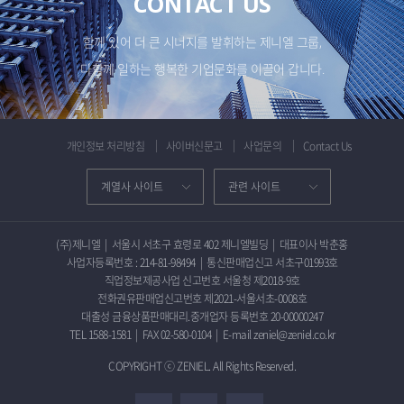
CONTACT US
함께 있어 더 큰 시너지를 발휘하는 제니엘 그룹,
다함께 일하는 행복한 기업문화를 이끌어 갑니다.
개인정보 처리방침
사이버신문고
사업문의
Contact Us
(주)제니엘
|
서울시 서초구 효령로 402 제니엘빌딩
|
대표이사 박춘홍
사업자등록번호 : 214-81-98494
|
통신판매업신고 서초구01993호
직업정보제공사업 신고번호 서울청 제2018-9호
전화권유판매업신고번호 제2021-서울서초-0008호
대출성 금융상품판매대리.중개업자 등록번호 20-00000247
TEL 1588-1581
|
FAX 02-580-0104
|
E-mail zeniel@zeniel.co.kr
COPYRIGHT ⓒ ZENIEL. All Rights Reserved.