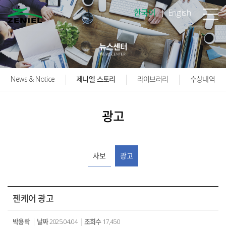
본문바로가기
한국어
English
News & Notice
제니엘 스토리
라이브러리
수상내역
광고
사보
광고
젠케어 광고
박용락
날짜
2025.04.04
조회수
17,450