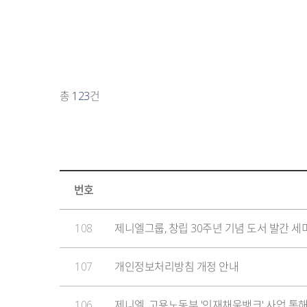
총
123
건
번호
108
제니엘그룹, 창립 30주년 기념 도서 발간 세
107
개인정보처리방침 개정 안내
106
제니엘, 고용노동부 '인재채움뱅크' 사업 통