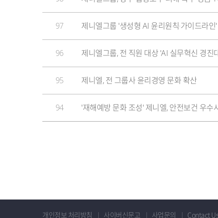
97
제니엘그룹 '생성형 AI 윤리원칙·가이드라인'
96
제니엘그룹, 전 직원 대상 'AI 실무혁신 경진
95
제니엘, 전 그룹사 윤리경영 문화 확산
94
'재해예방 문화 조성' 제니엘, 안전보건 우수
개인정보 처리방침
사이버신문고
사업문의
Contact U