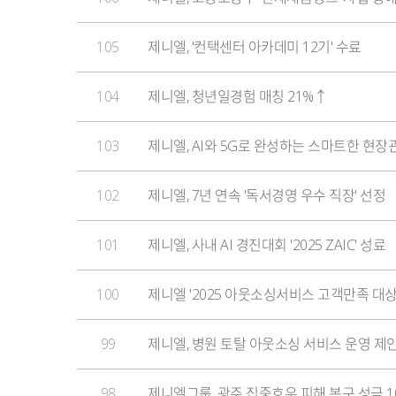
105
제니엘, '컨택센터 아카데미 12기' 수료
104
제니엘, 청년일경험 매칭 21%↑
103
제니엘, AI와 5G로 완성하는 스마트한 현장관리 
102
제니엘, 7년 연속 '독서경영 우수 직장' 선정
101
제니엘, 사내 AI 경진대회 '2025 ZAIC' 성료
100
제니엘 '2025 아웃소싱서비스 고객만족 대상
99
제니엘, 병원 토탈 아웃소싱 서비스 운영 제
98
제니엘그룹, 광주 집중호우 피해 복구 성금 1