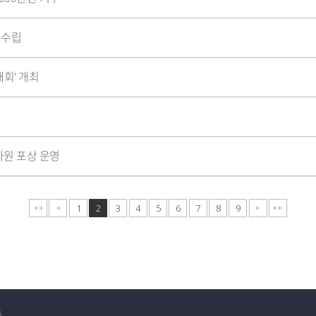
 수립
대회' 개최
사원 포상 운영
1
2
3
4
5
6
7
8
9
s